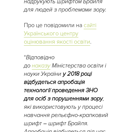
надрукують шрифтом Брайля
для людей з проблемами зору.
Про це повідомили на
сайті
Українського центру
оцінювання якості освіти
.
“
Відповідно
до
наказу
Міністерства освіти і
науки України
у 2018 році
відбудеться апробація
технології проведення ЗНО
для осіб з порушеннями зору
,
які використовують у процесі
навчання рельєфно-крапковий
шрифт
–
шрифт Брайля.
Апробація відбудеться під час