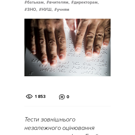
батькам,
вчителям,
директорам,
ЗНО,
НУШ,
учням
1 853
0
Тести зовнішнього
незалежного оцінювання