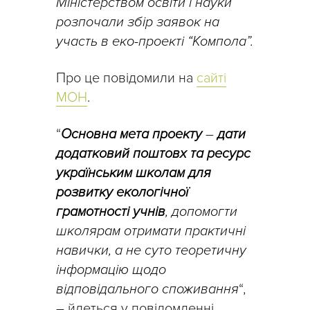
Міністерством освіти і науки
розпочали збір заявок на
участь в еко-проекті “Компола”.
Про це повідомили на
сайті
МОН
.
“
Основна мета проекту
–
дати
додатковий поштовх та ресурс
українським школам для
розвитку екологічної
грамотності учнів
, допомогти
школярам отримати практичні
навички, а не суто теоретичну
інформацію щодо
відповідального споживання
“,
– йдеться у повідомленні.