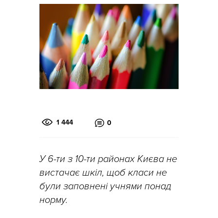
1 444
0
У 6-ти з 10-ти районах Києва не
вистачає шкіл, щоб класи не
були заповнені учнями понад
норму.