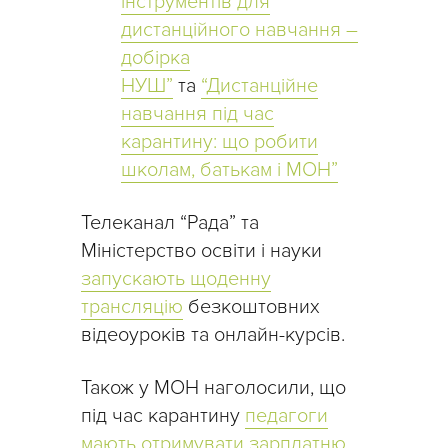
інструментів для
дистанційного навчання –
добірка
НУШ”
та
“Дистанційне
навчання під час
карантину: що робити
школам, батькам і МОН”
Телеканал “Рада” та
Міністерство освіти і науки
запускають щоденну
трансляцію
безкоштовних
відеоуроків та онлайн-курсів.
Також у МОН наголосили, що
під час карантину
педагоги
мають отримувати зарплатню
.