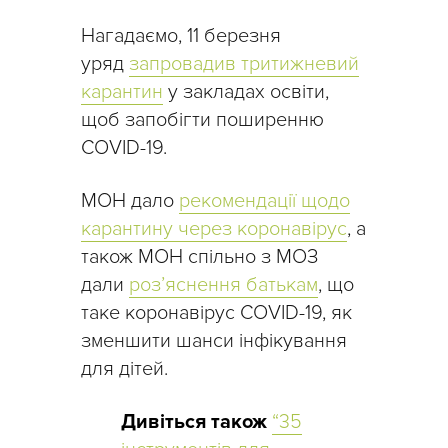
Нагадаємо, 11 березня
уряд
запровадив тритижневий
карантин
у закладах освіти,
щоб запобігти поширенню
COVID-19.
МОН дало
рекомендації щодо
карантину через коронавірус
, а
також МОН спільно з МОЗ
дали
роз’яснення батькам
, що
таке коронавірус COVID-19, як
зменшити шанси інфікування
для дітей.
Дивіться також
“35