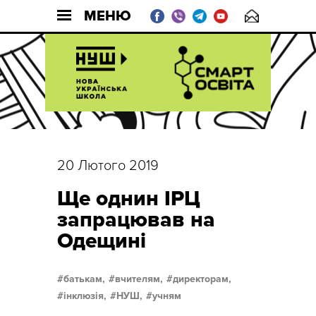
МЕНЮ
20 Лютого 2019
Ще однин ІРЦ
запрацював на
Одещині
батькам,
вчителям,
директорам,
інклюзія,
НУШ,
учням