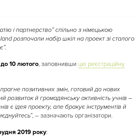
атію і партнерство” спільно з німецькою
land розпочали набір шкіл на проект зі сталого
є”.
а
до 10 лютого
, заповнивши
цю реєстраційну
рагне позитивних змін, готовий до нових
лий розвиток й громадянську активність учнів –
ів є ідея проекту, але бракує інструментів й
риєднуйтесь”
, – зазначають організатори.
грудня 2019 року
: