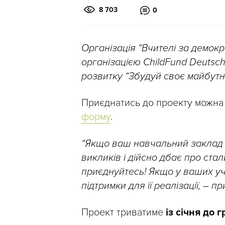
8 703
0
Організація “Вчителі за демокр
організацією ChildFund Deutsch
розвитку “Збудуй своє майбутн
Приєднатись до проекту можн
форму
.
“Якщо ваш навчальний заклад п
викликів і дійсно дбає про ста
приєднуйтесь! Якщо у ваших учн
підтримки для її реалізації, – п
Проект триватиме
із січня до 