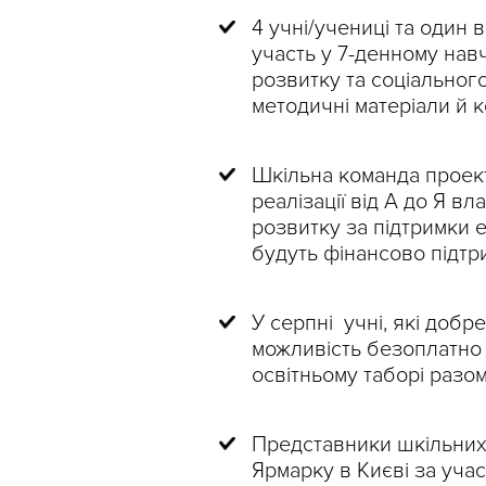
4 учні/учениці та один
участь у 7-денному навч
розвитку та соціальног
методичні матеріали й 
Шкільна команда проект
реалізації від А до Я в
розвитку за підтримки е
будуть фінансово підтри
У серпні учні, які доб
можливість безоплатно
освітньому таборі разо
Представники шкільних
Ярмарку в Києві за уча