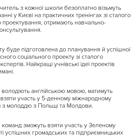
 вчитель з кожної школи безоплатно візьмуть
анні у Києві на практичних тренінгах зі сталого
о проектування, отримають навчально-
консультування.
у буде підготовлена до планування й успішної
ласного соціального проекту зі сталого
кспертів. Найкращі учнівські ідеї проектів
мані.
ре володіють англійською мовою, матимуть
 взяти участь у 5-денному міжнародному
м з молоддю з Польщі та Молдови.
 команд зможуть взяти участь у Зеленому
сті успішних громадських та підприємницьких