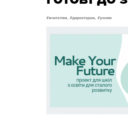
вчителям,
директорам,
учням