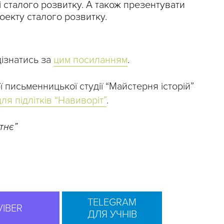
рі сталого розвитку. А також презентувати
оекту сталого розвитку.
ізнатись за
цим посиланням
.
ї письменницької студії “Майстерня історій”
ля підлітків “Навиворіт”
.
тнє”
TELEGRAM
VIBER
ДЛЯ УЧНІВ