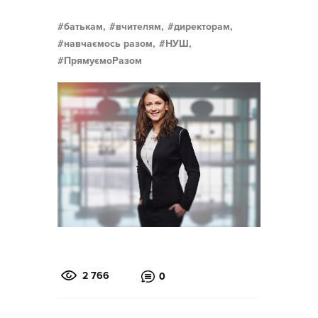
батькам,
вчителям,
директорам,
навчаємось разом,
НУШ,
ПрямуємоРазом
2 766
0