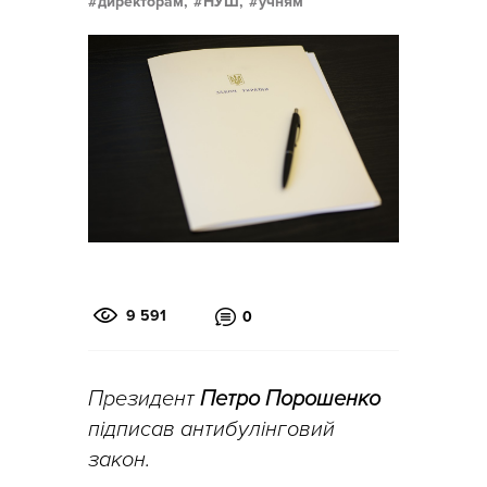
директорам,
НУШ,
учням
9 591
0
Президент
Петро Порошенко
підписав антибулінговий
закон.