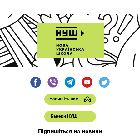
Напишіть нам
Банери НУШ
Підпишіться на новини