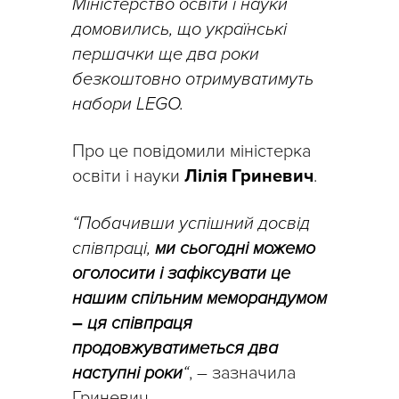
Міністерство освіти і науки
домовились, що українські
першачки ще два роки
безкоштовно отримуватимуть
набори LEGO.
Про це повідомили міністерка
освіти і науки
Лілія Гриневич
.
“Побачивши успішний досвід
співпраці,
ми сьогодні можемо
оголосити і зафіксувати це
нашим спільним меморандумом
–
ця співпраця
продовжуватиметься два
наступні роки
“
, – зазначила
Гриневич.