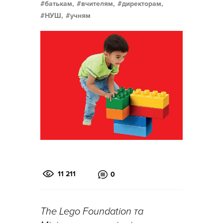
батькам,
вчителям,
директорам,
НУШ,
учням
11 211
0
The Lego Foundation та