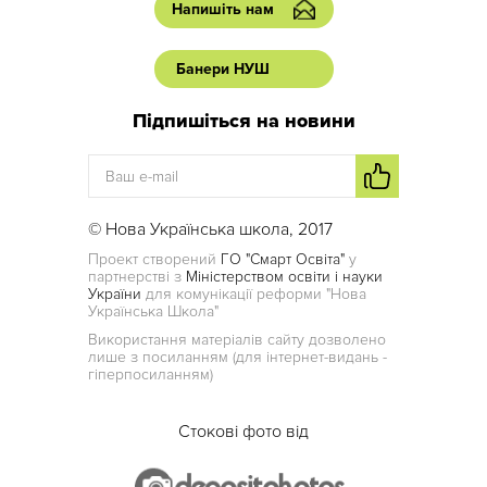
Напишіть нам
Банери НУШ
Підпишіться на новини
© Нова Українська школа, 2017
Проект створений
ГО "Смарт Освіта"
у
партнерстві з
Міністерством освіти і науки
України
для комунікації реформи "Нова
Українська Школа"
Використання матеріалів сайту дозволено
лише з посиланням (для інтернет-видань -
гіперпосиланням)
Стокові фото від