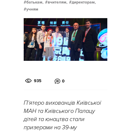
батькам,
вчителям,
директорам,
учням
935
0
П’ятеро вихованців Київської
МАН та Київського Палацу
дітей та юнацтва стали
призерами на 39-му