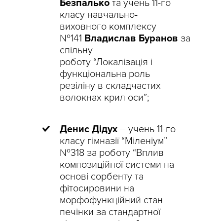
Безпалько
та учень 11-го
класу навчально-
виховного комплексу
№141
Владислав Буранов
за
спільну
роботу “Локалізація і
функціональна роль
резіліну в складчастих
волокнах крил оси”;
Денис
Дідух
– учень 11-го
класу гімназії “Міленіум”
№318 за роботу “Вплив
композиційної системи на
основі сорбенту та
фітосировини на
морфофункційний стан
печінки за стандартної