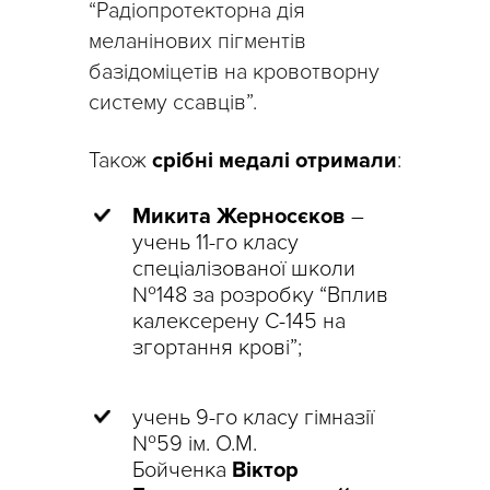
“Радіопротекторна дія
меланінових пігментів
базідоміцетів на кровотворну
систему ссавців”.
Також
срібні медалі отримали
:
Mикита
Жерносєков
–
учень 11-го класу
спеціалізованої школи
№148 за розробку “Вплив
калексерену С-145 на
згортання крові”;
учень 9-го класу гімназії
№59 ім. О.М.
Бойченка
Віктор