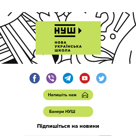
Напишіть нам
Банери НУШ
Підпишіться на новини