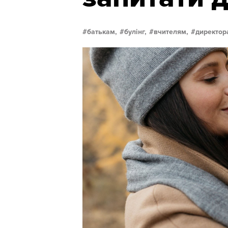
батькам,
булінг,
вчителям,
директор