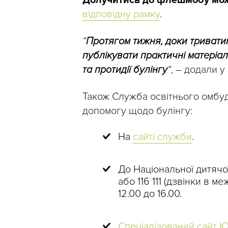
Долучитись до флешмобу мож
відповідну рамку
.
“
Протягом тижня, доки триват
публікувати практичні матеріал
та протидії булінгу
“
, – додали у
Також Служба освітнього омбуд
допомогу щодо булінгу:
На
сайті служби
.
До Національної дитячої
або 116 111 (дзвінки в м
12.00 до 16.00.
Спеціалізований сайт 