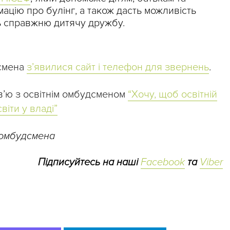
ацію про булінг, а також дасть можливість
ь справжню дитячу дружбу.
дсмена
з’явилися сайт і телефон для звернень
.
в’ю з освітнім омбудсменом
“Хочу, щоб освітній
іти у владі”
 омбудсмена
Підписуйтесь на наші
Facebook
та
Viber