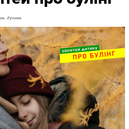
ам,
учням