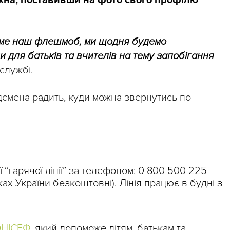
на, поставивши на фото свого профілю
име наш флешмоб, ми щодня будемо
и для батьків та вчителів на тему запобігання
 службі.
смена радить, куди можна звернутись по
 “гарячої лінії” за телефоном: 0 800 500 225
ежах України безкоштовні). Лінія працює в будні з
ЮНІСЕФ
, який допоможе дітям, батькам та