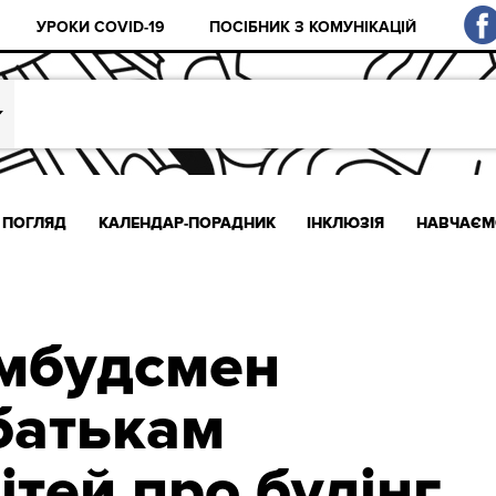
УРОКИ COVID-19
ПОСІБНИК З КОМУНІКАЦІЙ
ПОГЛЯД
КАЛЕНДАР-ПОРАДНИК
ІНКЛЮЗІЯ
НАВЧАЄМ
омбудсмен
батькам
ітей про булінг