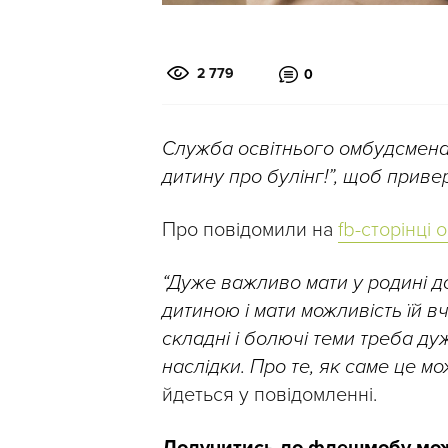
2 779
0
Служба освітнього омбудсмена
дитину про булінг!”, щоб прив
Про повідомили на
fb-сторінці
“Дуже важливо мати у родині до
дитиною і мати можливість їй в
складні і болючі теми треба д
наслідки. Про те, як саме це м
йдеться у повідомленні.