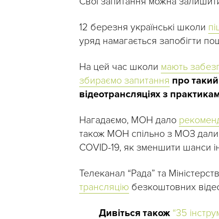
Свої запитання можна залишит
12 березня українські школи
пі
уряд намагається запобігти по
На цей час школи
мають забезп
збираємо запитання
про такий 
відеотрансляціях з практика
Нагадаємо, МОН дало
рекоменд
також МОН спільно з МОЗ дал
COVID-19, як зменшити шанси ін
Телеканал “Рада” та Міністерств
трансляцію
безкоштовних відеоу
Дивіться також
“35 інстру