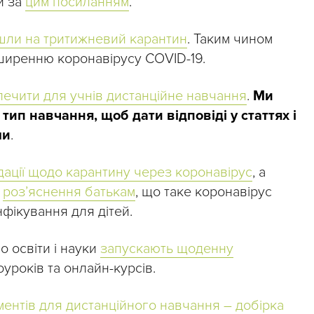
и за
цим посиланням
.
шли на тритижневий карантин
. Таким чином
ширенню коронавірусу COVID-19.
ечити для учнів дистанційне навчання
.
Ми
тип навчання, щоб дати відповіді у статтях і
ми
.
ації щодо карантину через коронавірус
, а
и
роз’яснення батькам
, що таке коронавірус
фікування для дітей.
о освіти і науки
запускають щоденну
років та онлайн-курсів.
ментів для дистанційного навчання – добірка