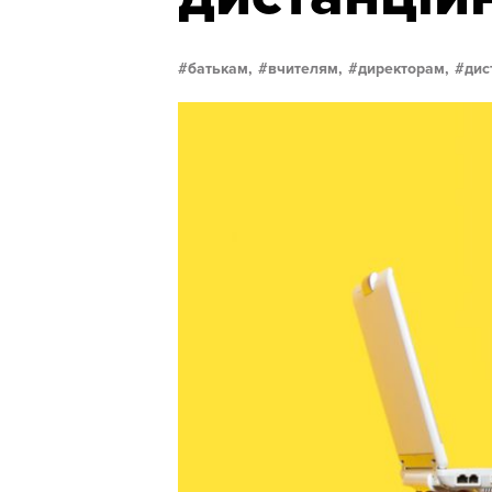
батькам,
вчителям,
директорам,
дис