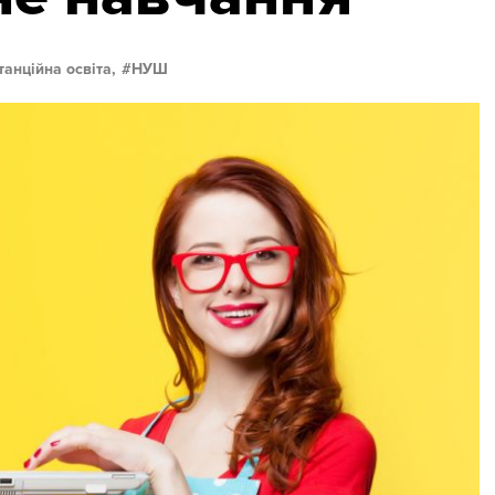
танційна освіта,
НУШ