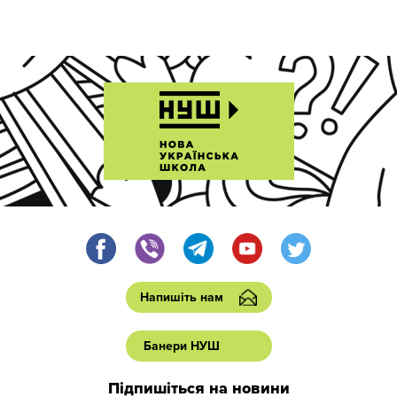
Напишіть нам
Банери НУШ
Підпишіться на новини