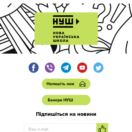
Напишіть нам
Банери НУШ
Підпишіться на новини