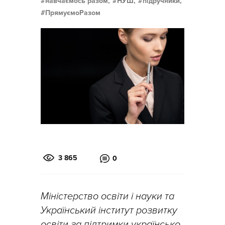
навчаємось разом,
НУШ,
підручники,
ПрямуємоРазом
3 865
0
Міністерство освіти і науки та
Український інститут розвитку
освіти за підтримки українсько-