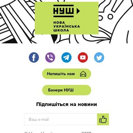
Напишіть нам
Банери НУШ
Підпишіться на новини