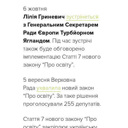
6 жовтня
Лілія Гриневич
зустрінеться
з Генеральним Секретарем
Ради Європи Турбйорном
Ягландом
. Під час зустрічі
також буде обговорено
імплементацію Статті 7 нового
закону “Про освіту”.
5 вересня Верховна
Рада
ухвалила
новий закон
“Про освіту”. За таке рішення
проголосували 255 депутатів.
Стаття 7 нового закону “Про
освіту” закріплює українську