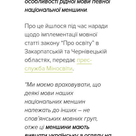
особливості рідної мови певної
національної меншини
.
Про це йшлося під час наради
щодо імплементації мовної
статті закону “Про освіту” в
Закарпатській та Чернівецькій
областях, передає
прес-
служба Міносвіти
.
“Ми маємо враховувати, що
деякі мови наших
національних меншин
належать до інших – не
слов’янських мовних груп,
отже ці
меншини мають
вивчати українську з огляду на