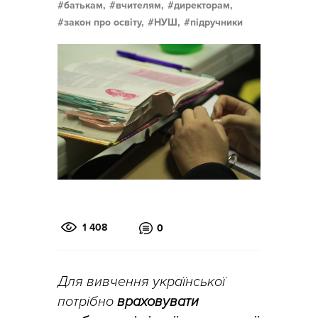
батькам,
вчителям,
директорам,
закон про освіту,
НУШ,
підручники
1 408
0
Для вивчення української
потрібно
враховувати