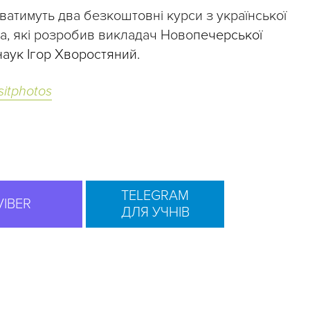
ватимуть два безкоштовні курси з української
ra, які розробив викладач Ново
печерської
наук Ігор Хворостяний.
itphotos
TELEGRAM
VIBER
ДЛЯ УЧНІВ