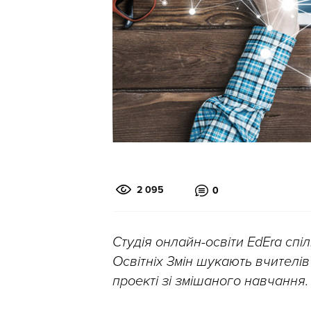
2 095
0
Студія онлайн-освіти EdEra спі
Освітніх Змін шукають вчителів 
проекті зі змішаного навчання.