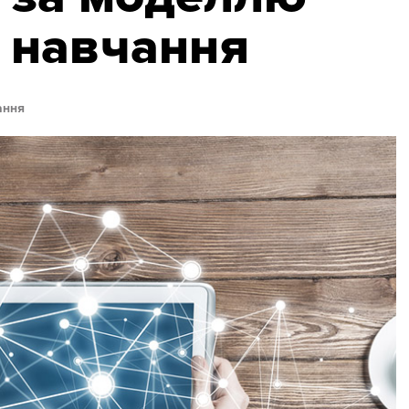
 навчання
ання