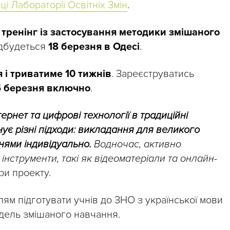
ці Лабораторії Освітніх Змін
.
тренінг із застосування методики змішаного
ідбудеться
18 березня в Одесі
.
я і триватиме 10 тижнів
. Зареєструватись
5 березня включно
.
рнет та цифрові технології в традиційні
ує різні підходи: викладання для великого
чнями індивідуально.
Водночас, активно
інструменти, такі як відеоматеріали та онлайн-
ри проекту.
ям підготувати учнів до ЗНО з української мови
одель змішаного навчання.