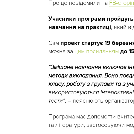
Про це повідомили на
FB-сторін
Учасники програми пройдуть 
навчання на практиці
, який в
Сам
проект стартує 19 березн
можна за
цим посиланням
до 1
“
Змішане навчання включає інте
методи викладання. Воно поєдн
класу, роботу з групами та з у
використовуються інтерактивні 
тести”
, – пояснюють організато
Програма має допомогти вчител
та літератури, застосовуючи м