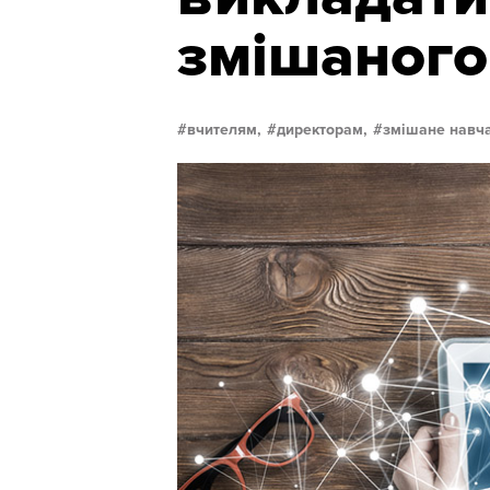
змішаного
вчителям,
директорам,
змішане навч