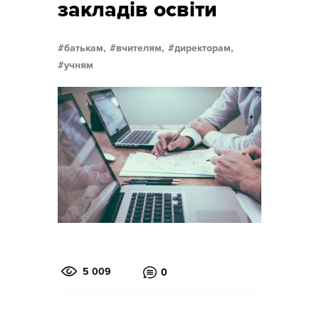
закладів освіти
батькам,
вчителям,
директорам,
учням
5 009
0