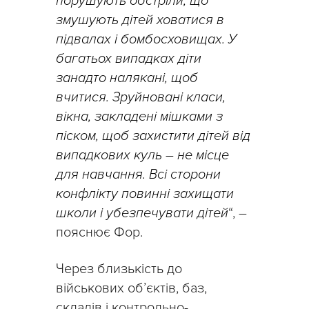
порушують обстріли, що
змушують дітей ховатися в
підвалах і бомбосховищах. У
багатьох випадках діти
занадто налякані, щоб
вчитися.
Зруйновані класи,
вікна, закладені мішками з
піском, щоб захистити дітей від
випадкових куль – не місце
для навчання. Всі сторони
конфлікту повинні захищати
школи і убезпечувати дітей
“, –
пояснює Фор.
Через близькість до
військових об’єктів, баз,
складів і контрольно-