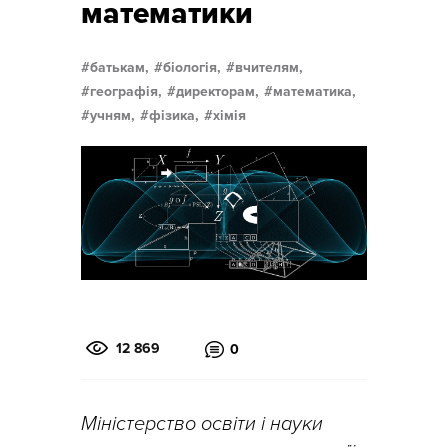
математики
батькам,
біологія,
вчителям,
географія,
директорам,
математика,
учням,
фізика,
хімія
12 869
0
Міністерство освіти і науки