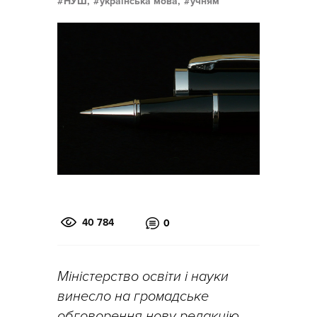
НУШ,
українська мова,
учням
40 784
0
Міністерство освіти і науки
винесло на громадське
обговорення нову редакцію