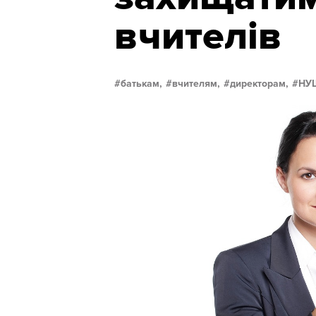
вчителів
батькам,
вчителям,
директорам,
НУ