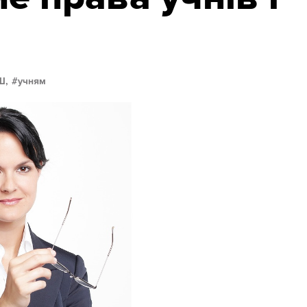
Ш,
учням