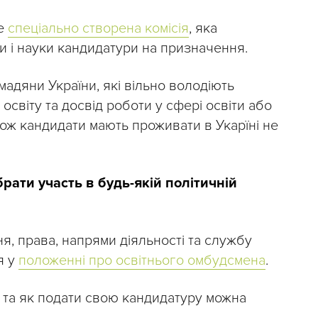
ме
спеціально створена комісія
, яка
и і науки кандидатури на призначення.
адяни України, які вільно володіють
світу та досвід роботи у сфері освіти або
кож кандидати мають проживати в Укарїні не
рати участь в будь-якій політичній
я, права, напрями діяльності та службу
я у
положенні про освітнього омбудсмена
.
 та як подати свою кандидатуру можна