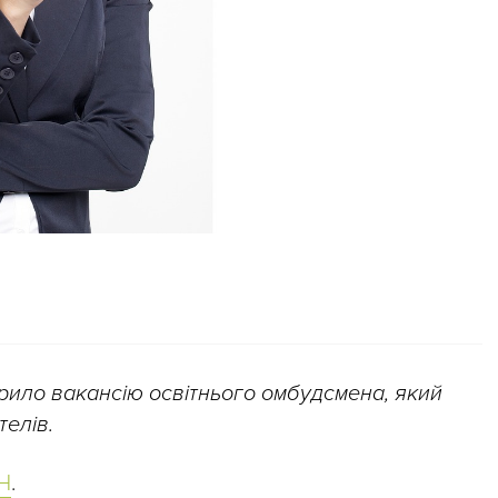
дкрило вакансію освітнього омбудсмена, який
телів.
Н
.