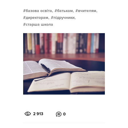
базова освіта,
батькам,
вчителям,
директорам,
підручники,
старша школа
2 913
0