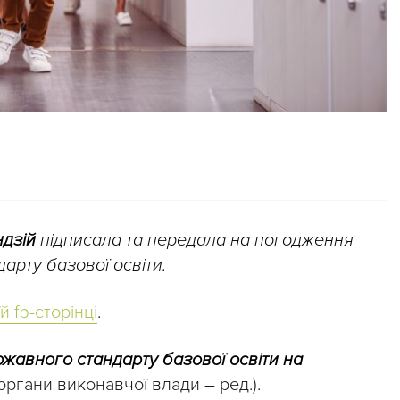
дзій
підписала та передала на погодження
рту базової освіти.
й fb-сторінці
.
жавного стандарту базової освіти на
органи виконавчої влади – ред.).