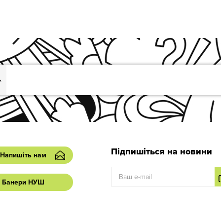
Підпишіться на новини
Напишіть нам
Банери НУШ