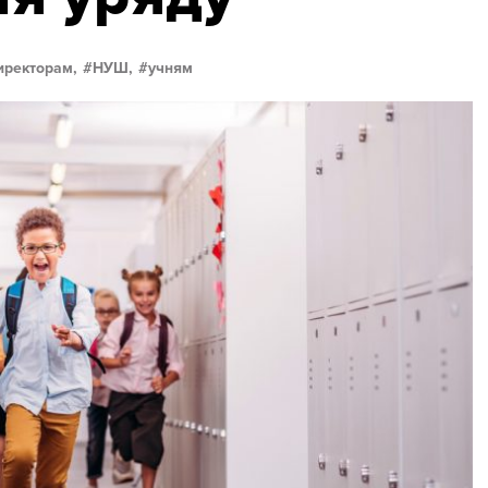
иректорам,
НУШ,
учням