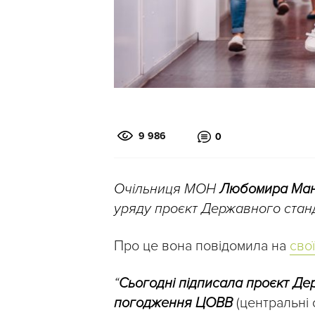
9 986
0
Очільниця МОН
Любомира Ман
уряду проєкт Державного станда
Про це вона повідомила на
свої
“
Сьогодні підписала проєкт Дер
погодження ЦОВВ
(центральні 