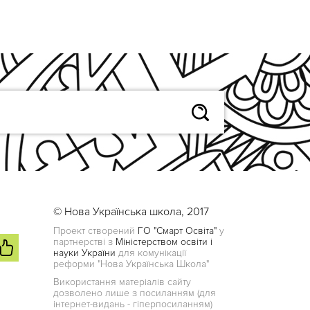
© Нова Українська школа, 2017
Проект створений
ГО "Смарт Освіта"
у
партнерстві з
Міністерством освіти і
науки України
для комунікації
реформи "Нова Українська Школа"
Використання матеріалів сайту
дозволено лише з посиланням (для
інтернет-видань - гіперпосиланням)