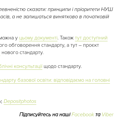
певненістю сказати: принципи і пріоритети НУШ
асів, а не залишаться винятково в початковій
 можна у
цьому документі
. Також
тут доступний
го обговорення стандарту, а тут – проєкт
я
нового стандарту.
блічні консультації
щодо стандарту.
ндарту базової освіти: відповідаємо на головні
y,
Depositphotos
Підписуйтесь на наші
Facebook
та
Viber