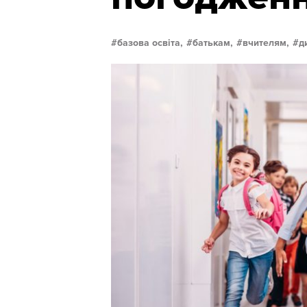
базова освіта,
батькам,
вчителям,
д