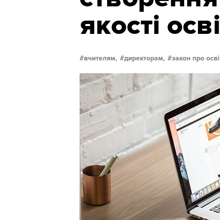
якості осв
вчителям,
директорам,
закон про осві