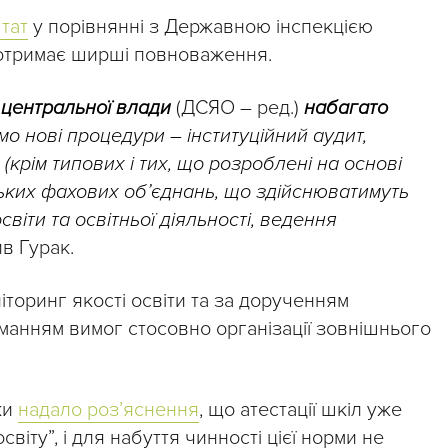
тат
у порівнянні з Державною інспекцією
 отримає ширші повноваження.
 центральної влади
(ДСЯО – ред.)
набагато
о нові процедури – інституційний аудит,
(крім типових і тих, що розроблені на основі
ьких фахових об’єднань, що здійснюватимуть
віти та освітньої діяльності, ведення
ив Гурак.
торинг якості освіти та за дорученням
манням вимог стосовно організації зовнішнього
ки
надало роз’яснення
, що атестації шкіл уже
віту”, і для набуття чинності цієї норми не