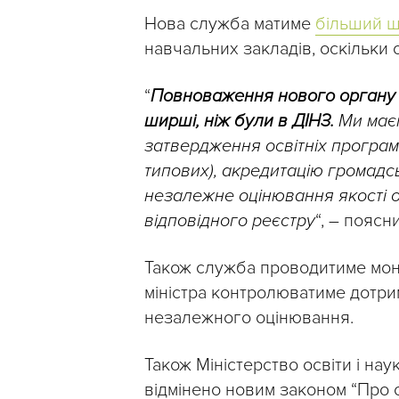
Нова служба матиме
більший ш
навчальних закладів, оскільки
“
П
овноваження нового органу
ширші, ніж були в ДІНЗ.
Ми маєм
затвердження освітніх програм 
типових), акредитацію громадс
незалежне оцінювання якості ос
відповідного реєстру
“, – поясн
Також служба проводитиме моні
міністра контролюватиме дотри
незалежного оцінювання.
Також Міністерство освіти і нау
відмінено новим законом “Про ос