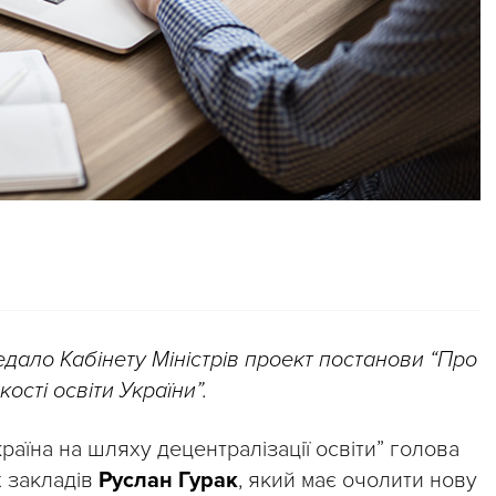
редало Кабінету Міністрів проект постанови “Про
сті освіти України”.
раїна на шляху децентралізації освіти” голова
х закладів
Руслан Гурак
, який має очолити нову