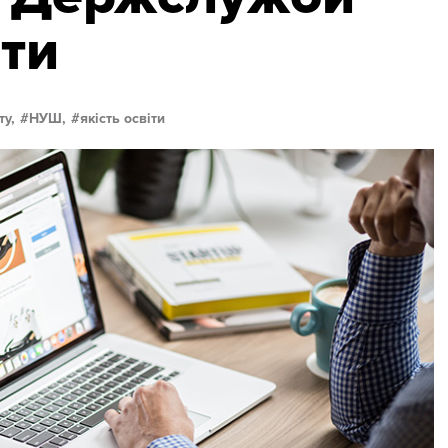
іти
ту,
НУШ,
якість освіти