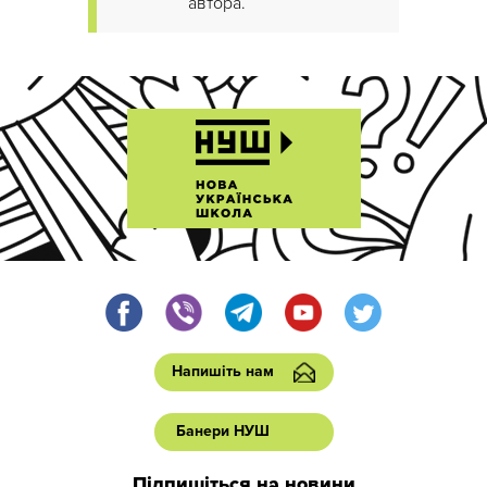
автора.
Напишіть нам
Банери НУШ
Підпишіться на новини