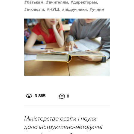
батькам,
вчителям,
директорам,
інклюзія,
НУШ,
підручники,
учням
3 885
0
Міністерство освіти і науки
дало інструктивно-методичні