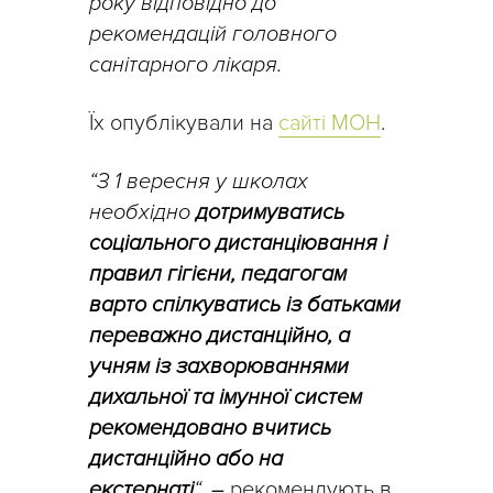
року відповідно до
рекомендацій головного
санітарного лікаря.
Їх опублікували на
сайті МОН
.
“З 1 вересня у школах
необхідно
дотримуватись
соціального дистанціювання і
правил гігієни, педагогам
варто спілкуватись із батьками
переважно дистанційно, а
учням із захворюваннями
дихальної та імунної систем
рекомендовано вчитись
дистанційно або на
екстернаті
“
,
–
рекомендують в