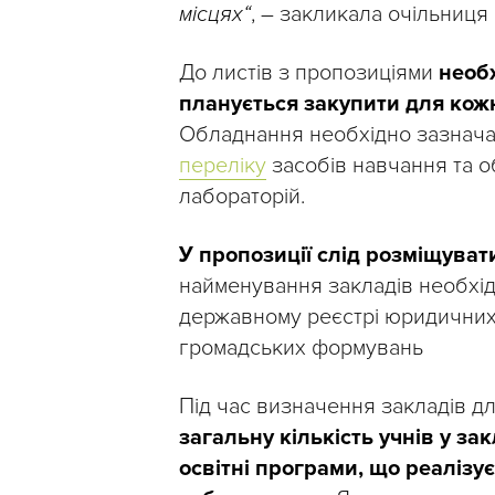
місцях“
, – закликала очільниц
До листів з пропозиціями
необ
планується закупити для кожн
Обладнання необхідно зазначат
переліку
засобів навчання та о
лабораторій.
У пропозиції слід розміщувати
найменування закладів необхід
державному реєстрі юридичних о
громадських формувань
Під час визначення закладів 
загальну кількість учнів у за
освітні програми, що реалізу