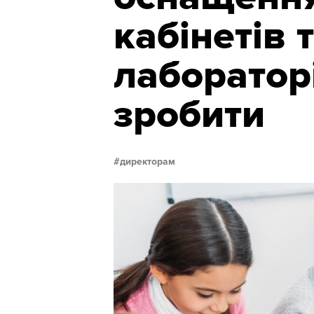
кабінетів 
лабораторі
зробити
директорам