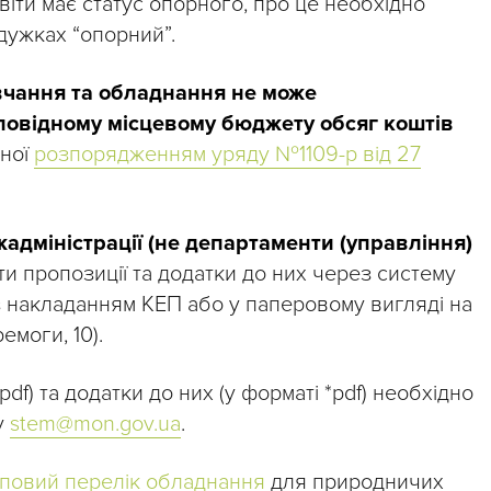
віти має статус опорного, про це необхідно
дужках “опорний”.
авчання та обладнання не може
повідному місцевому бюджету обсяг коштів
еної
розпорядженням уряду №1109-р від 27
жадміністрації (не департаменти (управління)
ти пропозиції та додатки до них через систему
 накладанням КЕП або у паперовому вигляді на
емоги, 10).
pdf) та додатки до них (у форматі *pdf) необхідно
у
stem@mon.gov.ua
.
иповий перелік обладнання
для природничих