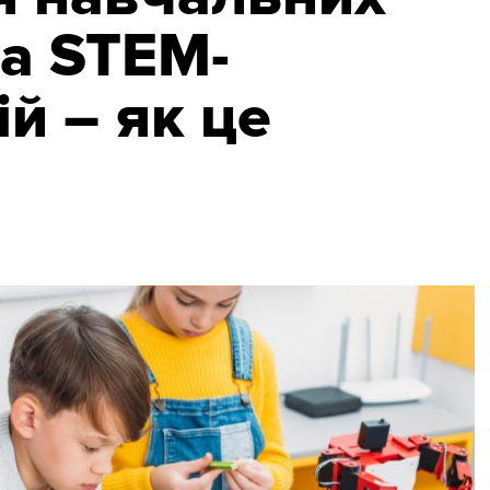
та STEM-
й – як це