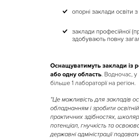
опорні заклади освіти з 
заклади професійної (пр
здобувають повну загал
Оснащуватимуть заклади із р
або одну область
. Водночас, 
більше 1 лабораторії на регіон.
“Це можливість для закладів о
обладнанням і зробити освітні
практичних здібностях, школяр
потенціал, гнучкість та освоюв
державні адміністрації подават