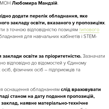
я МОН
Любомира Мандзій
.
хідно додати перелік обладнання, яке
ого закладу освіти, вказаного у пропозиціях
.
и з точною відповідністю позиціям
типового
бладнання для навчальних кабінетів і STEM-
 заклади освіти за пріоритетністю.
Зазначати
но відповідно до відомостей у Єдиному
сіб, фізичних осіб – підприємців та
для оснащення обладнанням
слід враховувати
кладі станом на дату подання пропозицій,
є заклад, наявне матеріально-технічне