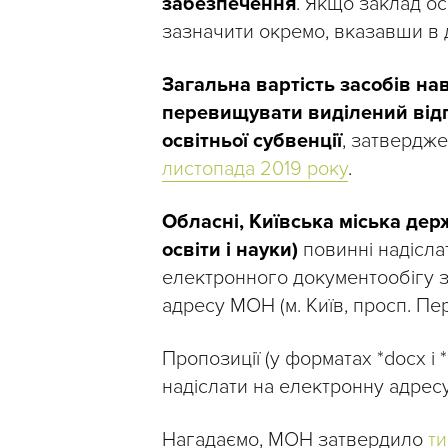
забезпечення
. Якщо заклад ос
зазначити окремо, вказавши в 
Загальна вартість засобів н
перевищувати виділений від
освітньої субвенції
, затвердж
листопада 2019 року
.
Обласні, Київська міська дер
освіти і науки)
повинні надісла
електронного документообігу з
адресу МОН (м. Київ, просп. Пер
Пропозиції (у форматах *docx і *
надіслати на електронну адрес
Нагадаємо, МОН затвердило
т