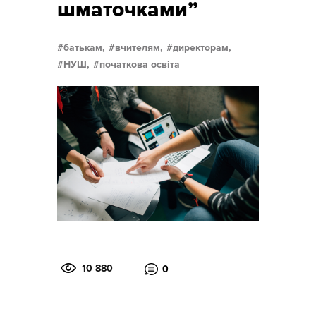
шматочками”
батькам,
вчителям,
директорам,
НУШ,
початкова освіта
10 880
0