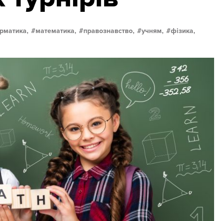
рматика,
математика,
правознавство,
учням,
фізика,