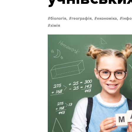
біологія,
географія,
економіка,
інфо
хімія