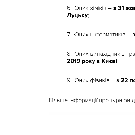
Юних хіміків –
з 31 жо
Луцьку
;
Юних інформатиків –
Юних винахідників і р
2019 року в Києві
;
Юних фізиків –
з 22 п
Більше інформації про турніри д