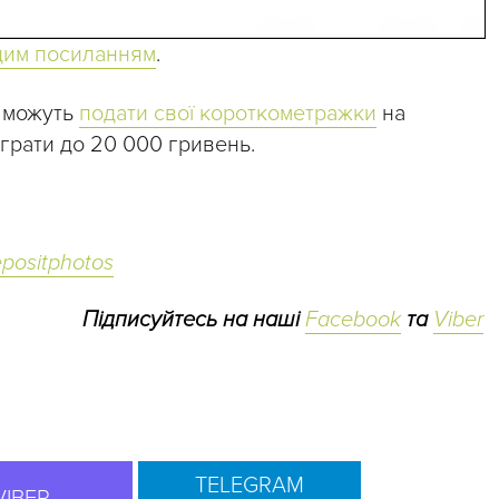
цим посиланням
.
в можуть
подати свої короткометражки
на
играти до 20 000 гривень.
positphotos
Підписуйтесь на наші
Facebook
та
Viber
TELEGRAM
VIBER