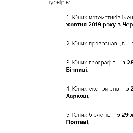
турнірів:
Юних математиків імен
жовтня 2019 року в Че
Юних правознавців –
Юних географів –
з 2
Вінниці
;
Юних економістів –
з 
Харкові
;
Юних біологів –
з 29 
Полтаві
;