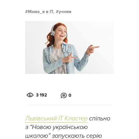
Мамо_я в IT,
учням
3 192
0
Львівський IT Кластер
спільно
з “Новою українською
школою” запускають серію