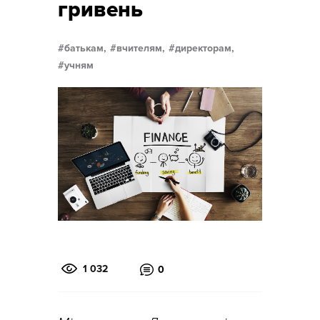
гривень
батькам,
вчителям,
директорам,
учням
1 032
0