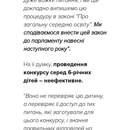
дуже важке питання, і ми ще
докладно випишемо цю
процедуру в законі “Про
загальну середню освіту”.
Ми
сподіваємося внести цей закон
до парламенту навесні
наступного року”
.
На її думку,
проведення
конкурсу серед 6-річних
дітей – неефективне.
“
Воно не перевіряє цю дитину,
а перевіряє її доступ до тих
питань, які заготували для
цього конкурсу, і знання
правильних відповідей на