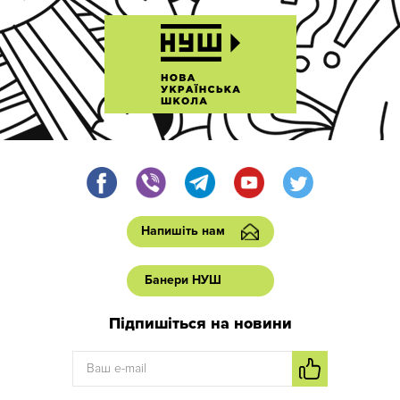
Напишіть нам
Банери НУШ
Підпишіться на новини