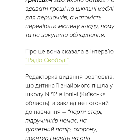
Гриневич
закликала батьків не
здавати гроші на шкільні меблі
для першачків, а натомість
перевіряти місцеву владу, чому
та не закупила обладнання.
Про це вона сказала в інтерв’ю
“Радіо Свободі”
.
Редакторка видання розповіла,
що дитина її знайомого пішла у
школу №12 в Ірпіні (Київська
область), а заклад не готовий
до навчання –
“парти старі,
підручників немає, на
туалетний папір, охорону,
принтер і навіть на стіл