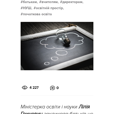
батькам,
вчителям,
директорам,
НУШ,
освітній простір,
початкова освіта
4 227
0
Міністерка освіти і науки
Лілія