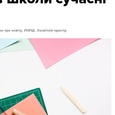
он про освіту,
НУШ,
освітній простір