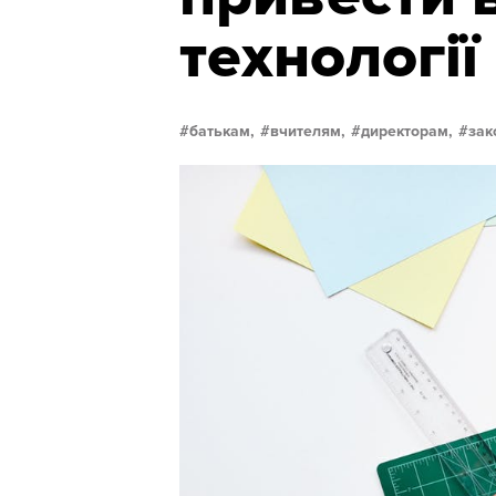
технології
батькам,
вчителям,
директорам,
зак