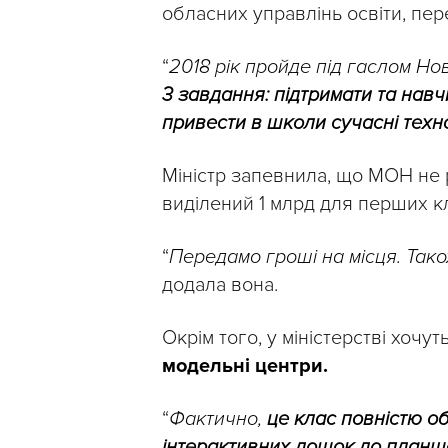
обласних управлінь освіти, пе
“
2018 рік пройде під гаслом Но
3 завдання: підтримати та навчи
привести в школи сучасні техно
Міністр запевнила, що МОН не 
виділений 1 млрд для перших к
“
Передамо гроші на місця. Так
додала вона.
Окрім того, у міністерстві хочут
модельні центри.
“
Фактично,
це клас повністю о
інтерактивних дошок до планше