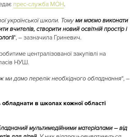
редає
прес-служба МОН
.
вої української школи. Тому
ми маємо виконати
ти вчителів, створити новий освітній простір і
логії
“, – зазначила Гриневич.
робитиме централізованої закупівлі на
ласів НУШ.
ож ми дамо перелік необхідного обладнання
“, –
ь
обладнати в школах кожної області
бладнаний мультимедійними матеріалами – від
тів для дітей.
У них відпрацьовуватимуться