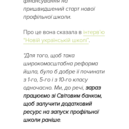
фінансування на
пришвидшений старт нової
профільної школи.
Про це вона сказала в
інтерв’ю
“Новій українській школі”
.
“Для того, щоб така
широкомасштабна реформа
йшла, було б добре її починати
з 1-го, 5-го і з 10-го класу
одночасно. Ми, до речі,
зараз
працюємо зі Світовим банком,
щоб залучити додатковий
ресурс на запуск профільної
школи раніше
.