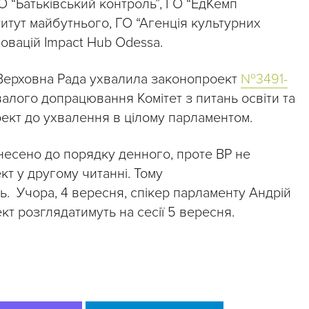
 ГО “Батьківський контроль”, ГО “ЕдКемп
ститут майбутнього, ГО “Агенція культурних
новацій Impact Hub Odessa.
 Верховна Рада ухвалила законопроект
№3491-
валого допрацювання Комітет з питань освіти та
ект до ухвалення в цілому парламентом.
внесено до порядку денного, проте ВР не
т у другому читанні. Тому
ь. Учора, 4 вересня, спікер парламенту Андрій
кт розглядатимуть на сесії 5 вересня.