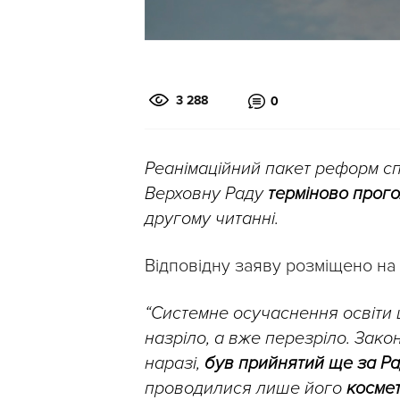
3 288
0
Реанімаційний пакет реформ сп
Верховну Раду
терміново прог
другому читанні.
Відповідну заяву розміщено на
“Системне осучаснення освіти
назріло, а вже перезріло. Зако
наразі,
був прийнятий ще за Ра
проводилися лише його
космет