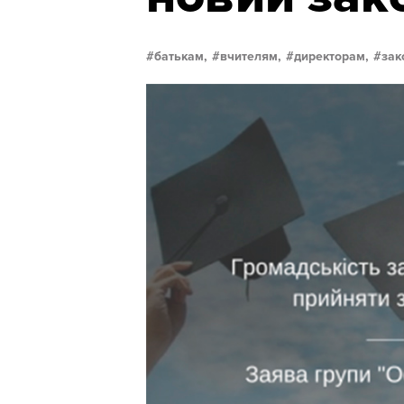
батькам,
вчителям,
директорам,
зак