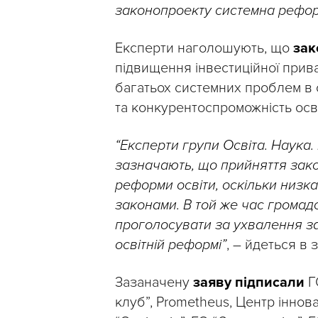
законопроекту системна рефо
Експерти наголошують, що
зак
підвищення інвестиційної прив
багатьох системних проблем в о
та конкурентоспроможність осві
“Експерти групи Освіта. Наука.
зазначають, що прийняття зако
реформи освіти, оскільки низк
законами. В той же час громад
проголосувати за ухвалення за
освітній реформі”
, – йдеться в з
Зазаначену
заяву підписали
Г
клуб”, Prometheus, Центр іннова