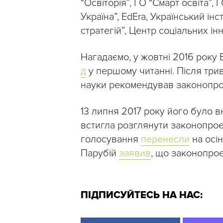
“Освіторія”, ГО “Смарт освіта”,
Україна”, EdEra, Український ін
стратегій”, Центр соціальних ін
Нагадаємо, у жовтні 2016 року
д
у першому читанні. Після три
науки рекомендував законопро
13 липня 2017 року його було 
встигла розглянути законопроек
голосування
перенесли
на осін
Парубій
заявив
, що законопрое
ПІДПИСУЙТЕСЬ НА НАС: