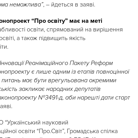
рма неможлива”
, – йдеться в заяві.
онопроект “Про освіту” має на меті
абливості освіти, спрямований на вирішення
світі, а також підвищить якість
ти.
 Інновації Реанімаційного Пакету Реформ
нопроекту є лише одним із етапів повноцінної
а питань має бути врегульована окремими
ськість закликає народних депутатів
конопроекту №3491-д, аби нарешті дати старт
аяві.
О “Уркаїнський науковий
ційної освіти “Про.Світ”, Громадська спілка