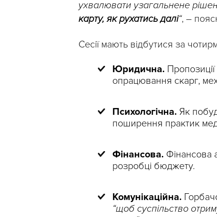
ухвалювати узагальнене ріше
карту, як рухатись далі
“
, – поя
Сесії мають відбутися за чотир
Юридична.
Пропозиції 
опрацювання скарг, мех
Психологічна.
Як побуд
поширення практик медіа
Фінансова.
Фінансова а
розробці бюджету.
Комунікаційна.
Горбачо
“щоб суспільство отрим