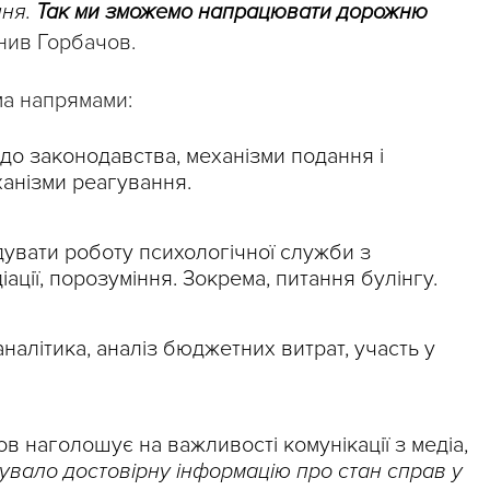
ння.
Так ми зможемо напрацювати дорожню
снив Горбачов.
ма напрямами:
до законодавства, механізми подання і
анізми реагування.
увати роботу психологічної служби з
ції, порозуміння. Зокрема, питання булінгу.
налітика, аналіз бюджетних витрат, участь у
в наголошує на важливості комунікації з медіа,
увало достовірну інформацію про стан справ у