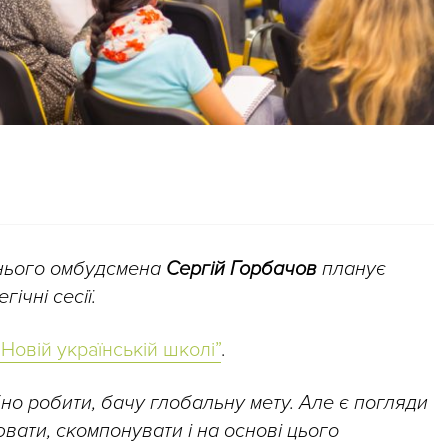
тнього омбудсмена
Сергій Горбачов
планує
ічні сесії.
“Новій українській школі”
.
бно робити, бачу глобальну мету. Але є погляди
вати, скомпонувати і на основі цього