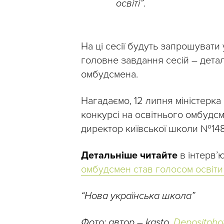
освіті”
.
На ці сесії будуть запрошувати 
головне завдання сесій – детал
омбудсмена.
Нагадаємо, 12 липня міністерка 
конкурсі на освітнього омбудс
директор київської школи №148
Детальніше читайте
в інтерв’
омбудсмен став голосом освіти 
“Нова українська школа”
Фото: автор – kasto,
Depositpho