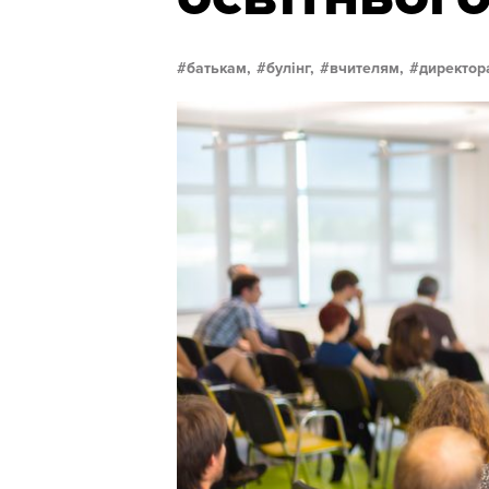
батькам,
булінг,
вчителям,
директор