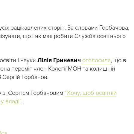
усіх зацікавлених сторін. За словами Горбачова,
ізувати, що і як має робити Служба освітнього
освіти і науки
Лілія Гриневич
оголосила
, що в
мена переміг член Колегії МОН та колишній
 Сергій Горбачов.
ю зі Сергієм Горбачовим
“Хочу, щоб освітній
у владі”
.
tos