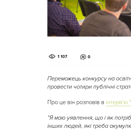
1 107
0
Переможець конкурсу на осві
провести чотири публічні стратег
Про це він розповів в
інтерв’ю 
“Я маю уявлення, що і як потрі
інших людей, які треба акумулю