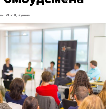
ам,
НУШ,
учням