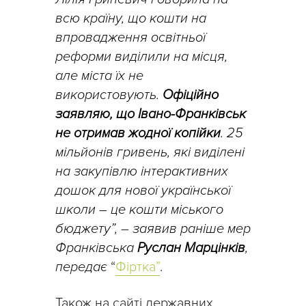
всю країну, що кошти на
впровадження освітньої
реформи виділили на місця,
але міста їх не
використовують.
Офіційно
заявляю, що Івано-Франківськ
не отримав жодної копійки
. 25
мільйонів гривень, які виділені
на закупівлю інтерактивних
дошок для нової української
школи – це кошти міського
бюджету”,
–
заявив раніше мер
Франківська
Руслан Марцінків
,
передає
“
Фіртка”
.
Також на сайті державних