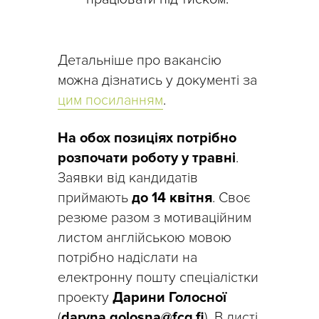
Детальніше про вакансію
можна дізнатись у документі за
цим посиланням
.
На обох позиціях потрібно
розпочати роботу у травні
.
Заявки від кандидатів
приймають
до 14 квітня
. Своє
резюме разом з мотиваційним
листом англійською мовою
потрібно надіслати на
електронну пошту спеціалістки
проекту
Дарини Голосної
(
daryna.golosna@fcg.fi
). В листі