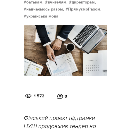
батькам,
вчителям,
директорам,
навчаємось разом,
ПрямуємоРазом,
українська мова
1 572
0
Фінський проект підтримки
НУШ продовжив тендер на