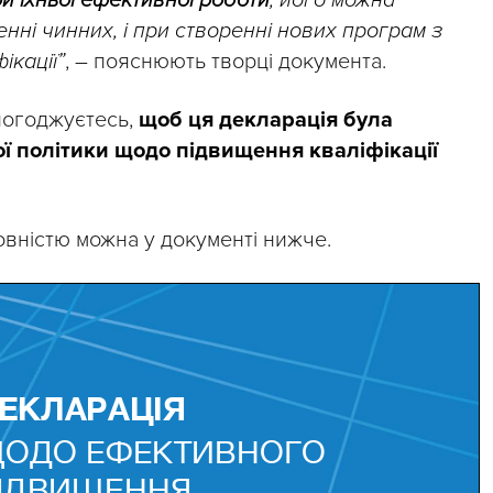
ри їхньої ефективної роботи
; його можна
нні чинних, і при створенні нових програм з
ікації”
, – пояснюють творці документа.
погоджуєтесь,
щоб ця декларація була
ї політики щодо підвищення кваліфікації
вністю можна у документі нижче.