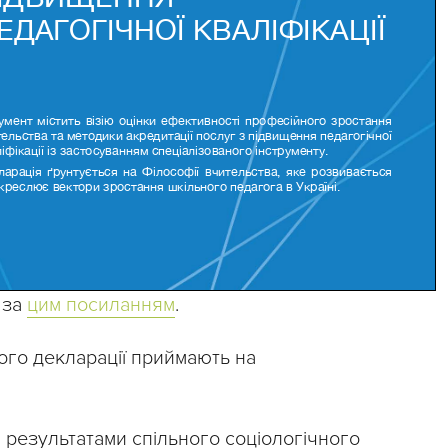
 за
цим посиланням
.
ого декларації приймають на
 результатами спільного соціологічного