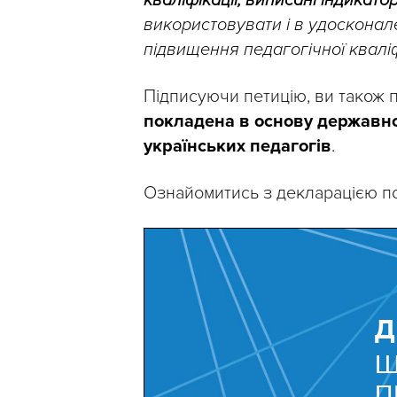
кваліфікації, виписані індикато
використовувати і в удосконале
підвищення педагогічної кваліф
Підписуючи петицію, ви також 
покладена в основу державно
українських педагогів
.
Ознайомитись з декларацією по