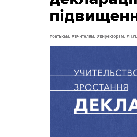
підвищенн
батькам,
вчителям,
директорам,
НУ