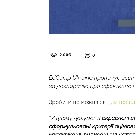
2 006
0
EdCamp Ukraine пропонує освітя
за декларацію про ефективне п
Зробити це можна за
цим поси
“У цьому документі
окреслені в
сформульовані критерії оцінюв