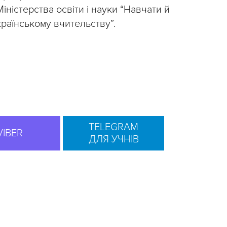
іністерства освіти і науки “Навчати й
країнському вчительству”.
TELEGRAM
VIBER
ДЛЯ УЧНІВ