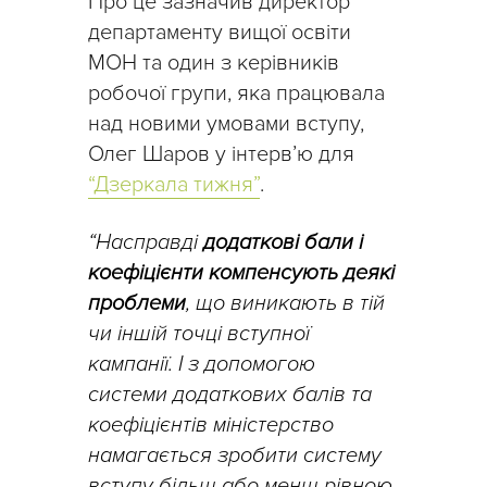
Про це зазначив директор
департаменту вищої освіти
МОН та один з керівників
робочої групи, яка працювала
над новими умовами вступу,
Олег Шаров у інтерв’ю для
“Дзеркала тижня”
.
“Насправді
додаткові бали і
коефіцієнти компенсують деякі
проблеми
, що виникають в тій
чи іншій точці вступної
кампанії. І з допомогою
системи додаткових балів та
коефіцієнтів міністерство
намагається зробити систему
вступу більш або менш рівною