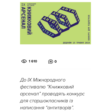
1 610
0
До IX Міжнародного
фестивалю “Книжковий
арсенал” проводять конкурс
для старшокласників із
написання “антитворів”.