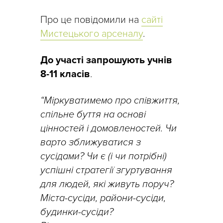
Про це повідомили на
сайті
Мистецького арсеналу
.
До участі запрошують учнів
8-11 класів
.
“Міркуватимемо про співжиття,
спільне буття на основі
цінностей і домовленостей.
Чи
варто зближуватися з
сусідами? Чи є (і чи потрібні)
успішні стратегії згуртування
для людей, які живуть поруч?
Міста-сусіди, райони-сусіди,
будинки-сусіди?