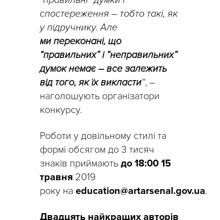
“правильні” думки і
спостереження – тобто такі, як
у підручнику. Але
ми переконані, що
“правильних” і “неправильних”
думок немає – все залежить
від того, як їх викласти
“
, –
наголошують організатори
конкурсу.
Роботи у довільному стилі та
формі обсягом до 3 тисяч
знаків приймають
до 18:00 15
травня
2019
року на
education@artarsenal.gov.ua
.
Двадцять найкращих авторів