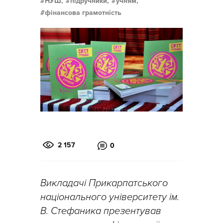
НУШ,
підручники,
учням,
фінансова грамотність
2 157
0
Викладачі Прикарпатського
національного університету ім.
В. Стефаника презентував