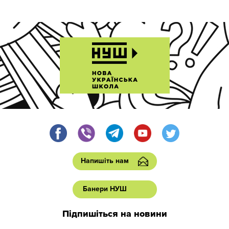
Напишіть нам
Банери НУШ
Підпишіться на новини