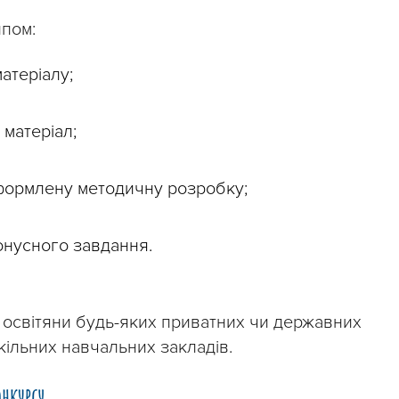
ипом:
атеріалу;
 матеріал;
формлену методичну розробку;
онусного завдання.
ь освітяни будь-яких приватних чи державних
кільних навчальних закладів.