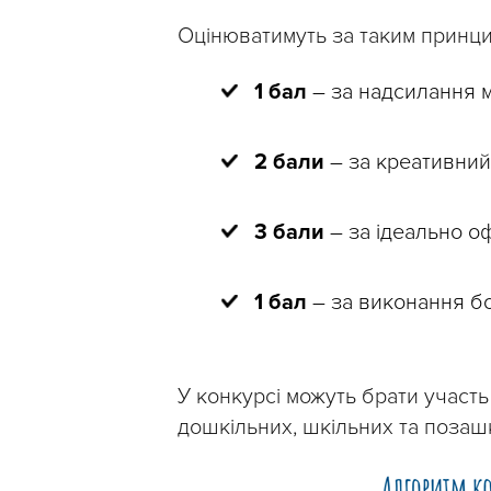
Оцінюватимуть за таким принц
1 бал
– за надсилання м
2 бали
– за креативний
3
бали
– за ідеально о
1
бал
– за виконання б
У конкурсі можуть брати участ
дошкільних, шкільних та позаш