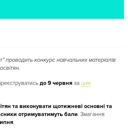
т” проводить конкурс навчальних матеріалів
освітян.
зареєструватись
до 9 червня
за
цим
ітян та виконувати щотижневі основні та
часники отримуватимуть бали
. Змагання
липня
.