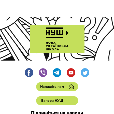
Напишіть нам
Банери НУШ
Підпишіться на новини