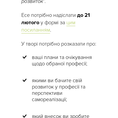
розвиток”.
Есе потрібно надіслати
до 21
лютого
у формі за
цим
посиланням
.
У творі потрібно розказати про:
ваші плани та очікування
щодо обраної професії;
якими ви бачите свій
розвиток у професії та
перспективи
самореалізації;
який внесок ви зробите