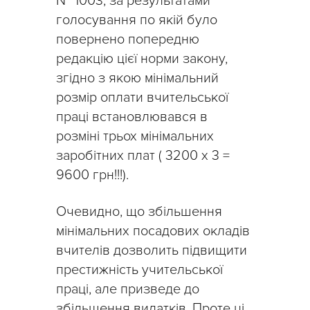
№ 1003, за результатами
голосування по якій було
повернено попередню
редакцію цієї норми закону,
згідно з якою мінімальний
розмір оплати вчительської
праці встановлювався в
розміні трьох мінімальних
заробітних плат ( 3200 х 3 =
9600 грн!!!).
Очевидно, що збільшення
мінімальних посадових окладів
вчителів дозволить підвищити
престижність учительської
праці, але призведе до
збільшення видатків. Проте ці