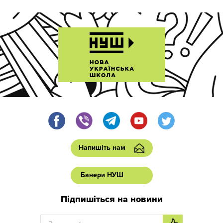
Напишіть нам
Банери НУШ
Підпишіться на новини