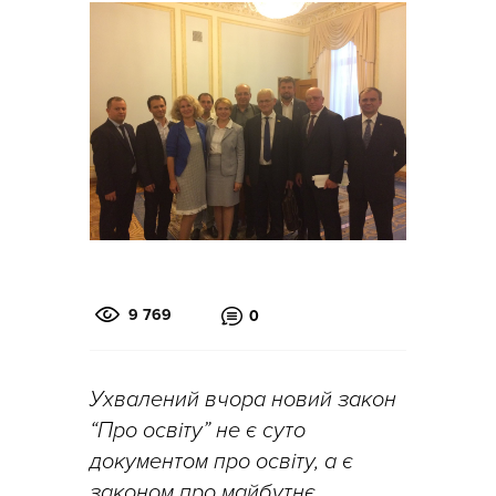
9 769
0
Ухвалений вчора новий закон
“Про освіту” не є суто
документом про освіту, а є
законом про майбутнє