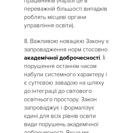
працівників (наразі це в
переважній більшості випадків
роблять місцеві органи
управління освіти).
8. Важливою новацією Закону є
запровадження норм стосовно
академічної доброчесності
. Її
порушення останнім часом
набули системного характеру і
є суттєвою завадою на шляху
до інтеграції до світового
освітнього простору. Закон
запроваджує і формалізує
єдині для всіх рівнів освіти
види порушень академічної
доброчесності. Якщо ми